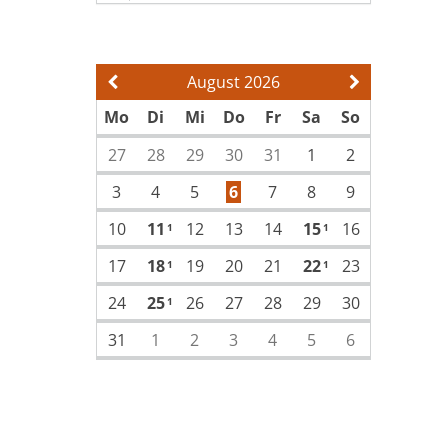
August 2026
Vorherige Seite
Nächste Sei
Mo
Di
Mi
Do
Fr
Sa
So
27
28
29
30
31
1
2
3
4
5
6
7
8
9
10
11
12
13
14
15
16
1
1
17
18
19
20
21
22
23
1
1
24
25
26
27
28
29
30
1
31
1
2
3
4
5
6