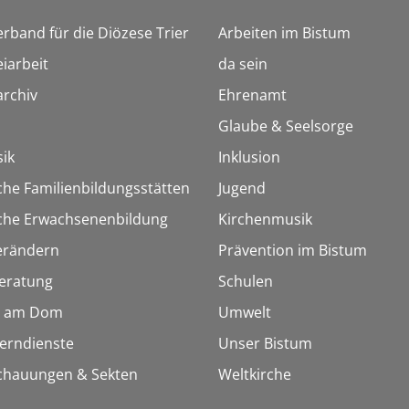
erband für die Diözese Trier
Arbeiten im Bistum
iarbeit
da sein
rchiv
Ehrenamt
Glaube & Seelsorge
ik
Inklusion
che Familienbildungsstätten
Jugend
sche Erwachsenenbildung
Kirchenmusik
erändern
Prävention im Bistum
eratung
Schulen
 am Dom
Umwelt
Lerndienste
Unser Bistum
chauungen & Sekten
Weltkirche