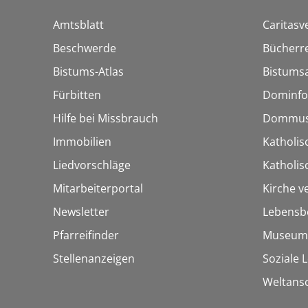
Amtsblatt
Caritasv
Beschwerde
Bücherre
Bistums-Atlas
Bistumsa
Fürbitten
Dominfo
Hilfe bei Missbrauch
Dommus
Immobilien
Katholis
Liedvorschläge
Katholi
Mitarbeiterportal
Kirche v
Newsletter
Lebensb
Pfarreifinder
Museum
Stellenanzeigen
Soziale 
Weltans