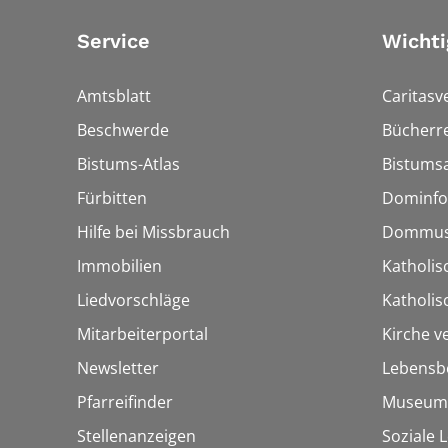
Service
Wichti
Amtsblatt
Caritasv
Beschwerde
Bücherre
Bistums-Atlas
Bistumsa
Fürbitten
Dominfo
Hilfe bei Missbrauch
Dommus
Immobilien
Katholis
Liedvorschläge
Katholi
Mitarbeiterportal
Kirche v
Newsletter
Lebensb
Pfarreifinder
Museum
Stellenanzeigen
Soziale 