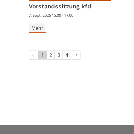
Datum: 7. September 2026
Vorstandssitzung kfd
7. Sept. 2026 15:00 - 17:00
Mehr
Vorherige Seite
Nächste Seite
1
2
3
4