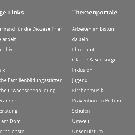
ge Links
Themenportale
erband für die Diözese Trier
Arbeiten im Bistum
iarbeit
da sein
rchiv
Ehrenamt
Glaube & Seelsorge
ik
Inklusion
che Familienbildungsstätten
Jugend
sche Erwachsenenbildung
Kirchenmusik
erändern
Prävention im Bistum
eratung
Schulen
 am Dom
Umwelt
Lerndienste
Unser Bistum