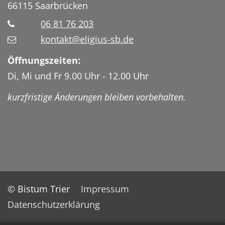
66115
Saarbrücken
06 81 76 203
kontakt@eligius-sb.de
Öffnungszeiten:
Di, Mi und Fr 9.00 Uhr - 12.00 Uhr
kurzfristige Änderungen bleiben vorbehalten.
© Bistum Trier
Impressum
Datenschutzerklärung