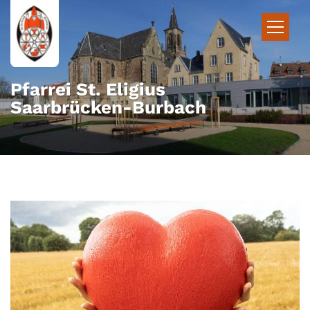
Zum Inhalt springen
Pfarrei St. Eligius
Saarbrücken-Burbach