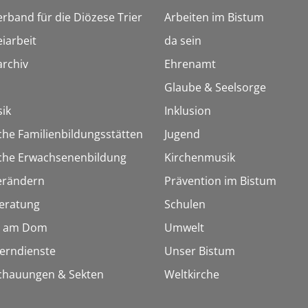
erband für die Diözese Trier
Arbeiten im Bistum
iarbeit
da sein
rchiv
Ehrenamt
Glaube & Seelsorge
ik
Inklusion
che Familienbildungsstätten
Jugend
sche Erwachsenenbildung
Kirchenmusik
erändern
Prävention im Bistum
eratung
Schulen
 am Dom
Umwelt
Lerndienste
Unser Bistum
chauungen & Sekten
Weltkirche