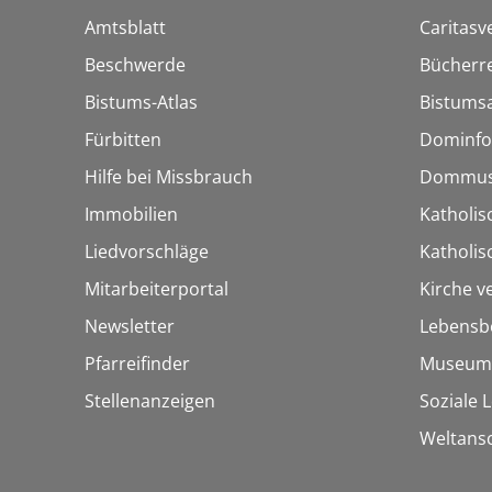
Amtsblatt
Caritasv
Beschwerde
Bücherre
Bistums-Atlas
Bistumsa
Fürbitten
Dominfo
Hilfe bei Missbrauch
Dommus
Immobilien
Katholis
Liedvorschläge
Katholi
Mitarbeiterportal
Kirche v
Newsletter
Lebensb
Pfarreifinder
Museum
Stellenanzeigen
Soziale 
Weltans