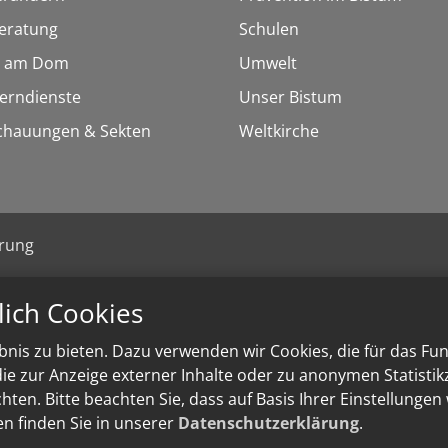
eratung
Schulen
 am Dom
Umwelt
Lerndienste
Unser Bistum
chauungen & Sekten
Weltkirche
ärung
lich Cookies
nis zu bieten. Dazu verwenden wir Cookies, die für das Fu
e zur Anzeige externer Inhalte oder zu anonymen Statisti
ten. Bitte beachten Sie, dass auf Basis Ihrer Einstellungen
en finden Sie in unserer
Datenschutzerklärung
.