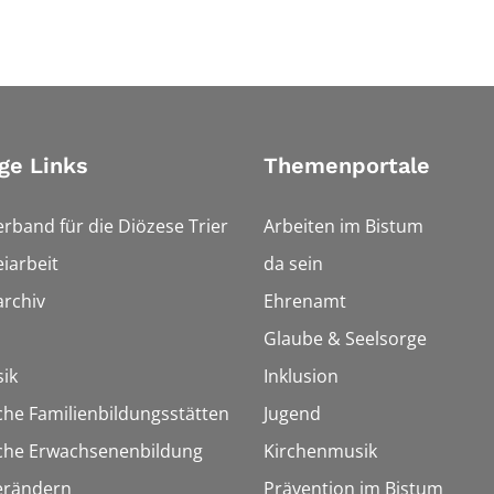
ge Links
Themenportale
erband für die Diözese Trier
Arbeiten im Bistum
iarbeit
da sein
rchiv
Ehrenamt
Glaube & Seelsorge
ik
Inklusion
che Familienbildungsstätten
Jugend
sche Erwachsenenbildung
Kirchenmusik
erändern
Prävention im Bistum