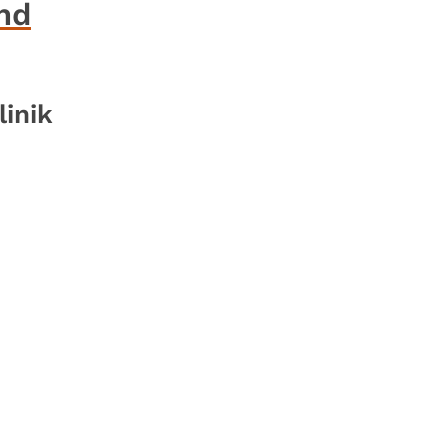
nd
linik