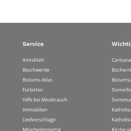
Service
Wichti
Amtsblatt
Caritasv
Beschwerde
Bücherre
Bistums-Atlas
Bistumsa
Fürbitten
Dominfo
Hilfe bei Missbrauch
Dommus
Immobilien
Katholis
Liedvorschläge
Katholi
Mitarbeiterportal
Kirche v