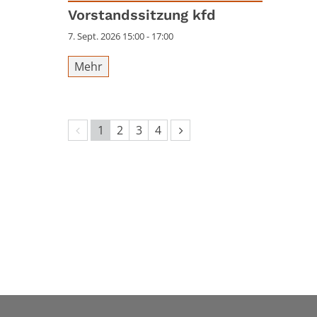
Datum: 7. September 2026
Vorstandssitzung kfd
7. Sept. 2026 15:00 - 17:00
Mehr
Vorherige Seite
Nächste Seite
1
2
3
4