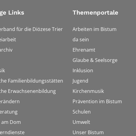
ge Links
Themenportale
erband für die Diözese Trier
Arbeiten im Bistum
iarbeit
da sein
rchiv
Ehrenamt
Glaube & Seelsorge
ik
Inklusion
che Familienbildungsstätten
Jugend
sche Erwachsenenbildung
Kirchenmusik
erändern
Prävention im Bistum
eratung
Schulen
 am Dom
Umwelt
Lerndienste
Unser Bistum