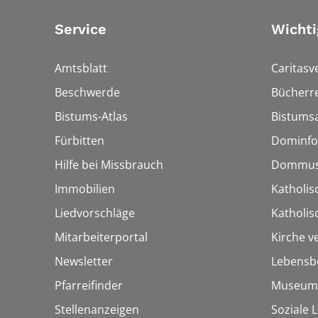
Service
Wichti
Amtsblatt
Caritasv
Beschwerde
Bücherre
Bistums-Atlas
Bistumsa
Fürbitten
Dominfo
Hilfe bei Missbrauch
Dommus
Immobilien
Katholis
Liedvorschläge
Katholi
Mitarbeiterportal
Kirche v
Newsletter
Lebensb
Pfarreifinder
Museum
Stellenanzeigen
Soziale 