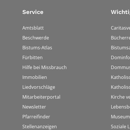
Service
Wichti
Amtsblatt
Caritasv
Beschwerde
Bücherre
Bistums-Atlas
Bistumsa
Fürbitten
Dominfo
Hilfe bei Missbrauch
Dommus
Immobilien
Katholis
Liedvorschläge
Katholi
Mitarbeiterportal
Kirche v
Newsletter
Lebensb
Pfarreifinder
Museum
Stellenanzeigen
Soziale 