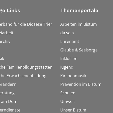
ge Links
Themenportale
erband für die Diözese Trier
Arbeiten im Bistum
iarbeit
da sein
rchiv
Ehrenamt
Glaube & Seelsorge
ik
Inklusion
che Familienbildungsstätten
Jugend
sche Erwachsenenbildung
Kirchenmusik
erändern
Prävention im Bistum
eratung
Schulen
 am Dom
Umwelt
Lerndienste
Unser Bistum