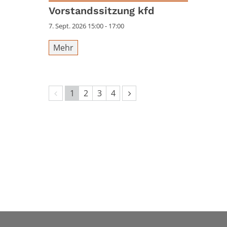
Datum: 7. September 2026
Vorstandssitzung kfd
7. Sept. 2026 15:00 - 17:00
Mehr
Vorherige Seite
Nächste Seite
1
2
3
4