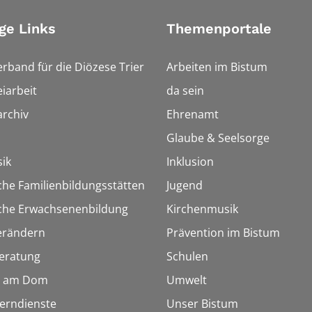
ge Links
Themenportale
erband für die Diözese Trier
Arbeiten im Bistum
iarbeit
da sein
rchiv
Ehrenamt
Glaube & Seelsorge
ik
Inklusion
che Familienbildungsstätten
Jugend
sche Erwachsenenbildung
Kirchenmusik
erändern
Prävention im Bistum
eratung
Schulen
 am Dom
Umwelt
Lerndienste
Unser Bistum