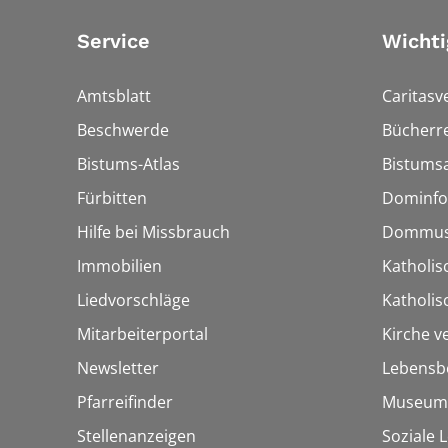
Service
Wichti
Amtsblatt
Caritasv
Beschwerde
Bücherre
Bistums-Atlas
Bistumsa
Fürbitten
Dominfo
Hilfe bei Missbrauch
Dommus
Immobilien
Katholis
Liedvorschläge
Katholi
Mitarbeiterportal
Kirche v
Newsletter
Lebensb
Pfarreifinder
Museum
Stellenanzeigen
Soziale 