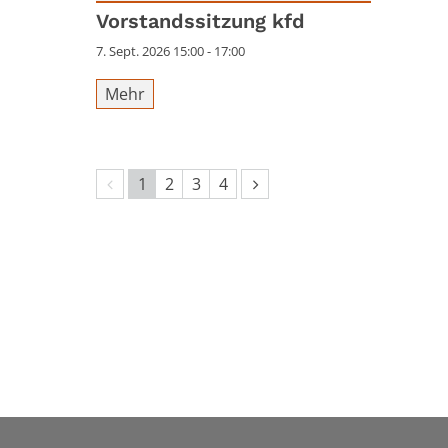
Datum: 7. September 2026
Vorstandssitzung kfd
7. Sept. 2026 15:00 - 17:00
Mehr
Vorherige Seite
Nächste Seite
1
2
3
4